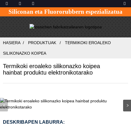
Siliconan eta Fluororubbern espezializatua
HASIERA
PRODUKTUAK
TERMIKOKI EROALEKO
SILIKONAZKO KOIPEA
Termikoki eroaleko silikonazko koipea
hainbat produktu elektronikotarako
DESKRIBAPEN LABURRA: