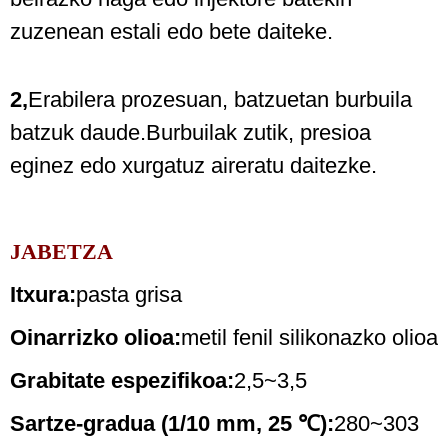
zuzenean estali edo bete daiteke.
2,
Erabilera prozesuan, batzuetan burbuila
batzuk daude.Burbuilak zutik, presioa
eginez edo xurgatuz aireratu daitezke.
JABETZA
Itxura:
pasta grisa
Oinarrizko olioa:
metil fenil silikonazko olioa
Grabitate espezifikoa:
2,5~3,5
Sartze-gradua (1/10 mm, 25 ℃):
280~303