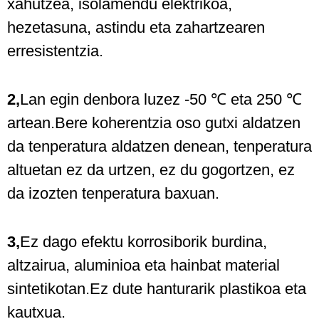
xahutzea, isolamendu elektrikoa,
hezetasuna, astindu eta zahartzearen
erresistentzia.
2,
Lan egin denbora luzez -50 ℃ eta 250 ℃
artean.Bere koherentzia oso gutxi aldatzen
da tenperatura aldatzen denean, tenperatura
altuetan ez da urtzen, ez du gogortzen, ez
da izozten tenperatura baxuan.
3,
Ez dago efektu korrosiborik burdina,
altzairua, aluminioa eta hainbat material
sintetikotan.Ez dute hanturarik plastikoa eta
kautxua.