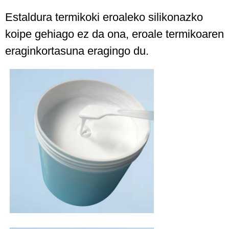
Estaldura termikoki eroaleko silikonazko
koipe gehiago ez da ona, eroale termikoaren
eraginkortasuna eragingo du.