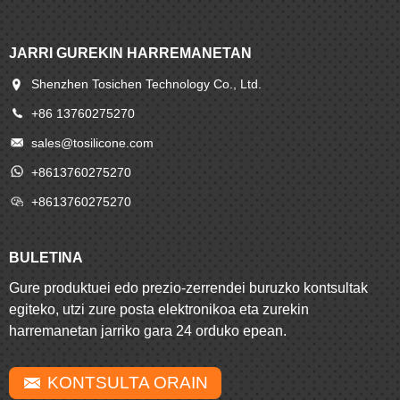
JARRI GUREKIN HARREMANETAN
Shenzhen Tosichen Technology Co., Ltd.
+86 13760275270
sales@tosilicone.com
+8613760275270
+8613760275270
BULETINA
Gure produktuei edo prezio-zerrendei buruzko kontsultak
egiteko, utzi zure posta elektronikoa eta zurekin
harremanetan jarriko gara 24 orduko epean.
KONTSULTA ORAIN