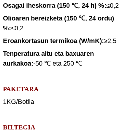
Osagai iheskorra (150 ℃, 24 h) %:
≤0,2
Olioaren bereizketa (150 ℃, 24 ordu)
%:
≤0,2
Eroankortasun termikoa (W/mK):
≥2,5
Tenperatura altu eta baxuaren
aurkakoa:
-50 ℃ eta 250 ℃
PAKETARA
1KG/Botila
BILTEGIA