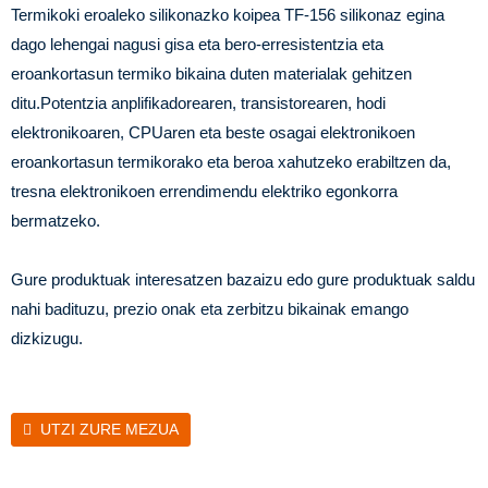
Termikoki eroaleko silikonazko koipea TF-156 silikonaz egina
dago lehengai nagusi gisa eta bero-erresistentzia eta
eroankortasun termiko bikaina duten materialak gehitzen
ditu.Potentzia anplifikadorearen, transistorearen, hodi
elektronikoaren, CPUaren eta beste osagai elektronikoen
eroankortasun termikorako eta beroa xahutzeko erabiltzen da,
tresna elektronikoen errendimendu elektriko egonkorra
bermatzeko.
Gure produktuak interesatzen bazaizu edo gure produktuak saldu
nahi badituzu, prezio onak eta zerbitzu bikainak emango
dizkizugu.
UTZI ZURE MEZUA