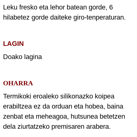
Leku fresko eta lehor batean gorde, 6
hilabetez gorde daiteke giro-tenperaturan.
LAGIN
Doako lagina
OHARRA
Termikoki eroaleko silikonazko koipea
erabiltzea ez da orduan eta hobea, baina
zenbat eta meheagoa, hutsunea betetzen
dela ziurtatzeko premisaren arabera.