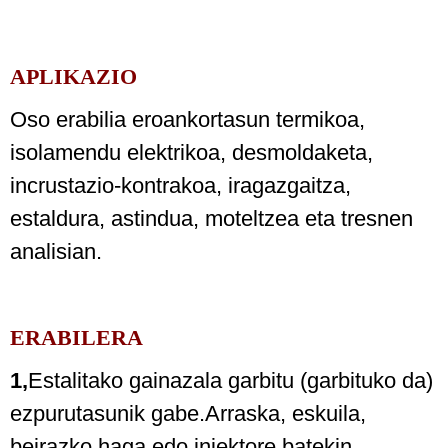
APLIKAZIO
Oso erabilia eroankortasun termikoa,
isolamendu elektrikoa, desmoldaketa,
incrustazio-kontrakoa, iragazgaitza,
estaldura, astindua, moteltzea eta tresnen
analisian.
ERABILERA
1,
Estalitako gainazala garbitu (garbituko da)
ezpurutasunik gabe.Arraska, eskuila,
beirazko haga edo injektore batekin