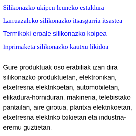
Silikonazko ukipen leuneko estaldura
Larruazaleko silikonazko itsasgarria itsastea
Termikoki eroale silikonazko koipea
Inprimaketa silikonazko kautxu likidoa
Gure produktuak oso erabiliak izan dira
silikonazko produktuetan, elektronikan,
etxetresna elektrikoetan, automobiletan,
elikadura-horniduran, makineria, telebistako
pantailan, aire girotua, plantxa elektrikoetan,
etxetresna elektriko txikietan eta industria-
eremu guztietan.