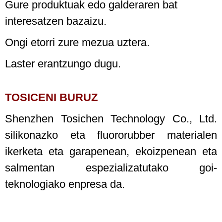
Gure produktuak edo galderaren bat
interesatzen bazaizu.
Ongi etorri zure mezua uztera.
Laster erantzungo dugu.
TOSICENI BURUZ
Shenzhen Tosichen Technology Co., Ltd.
silikonazko eta fluororubber materialen
ikerketa eta garapenean, ekoizpenean eta
salmentan espezializatutako goi-
teknologiako enpresa da.