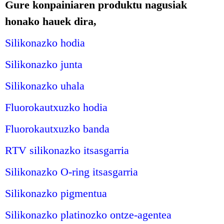
Gure konpainiaren produktu nagusiak
honako hauek dira,
Silikonazko hodia
Silikonazko junta
Silikonazko uhala
Fluorokautxuzko hodia
Fluorokautxuzko banda
RTV silikonazko itsasgarria
Silikonazko O-ring itsasgarria
Silikonazko pigmentua
Silikonazko platinozko ontze-agentea