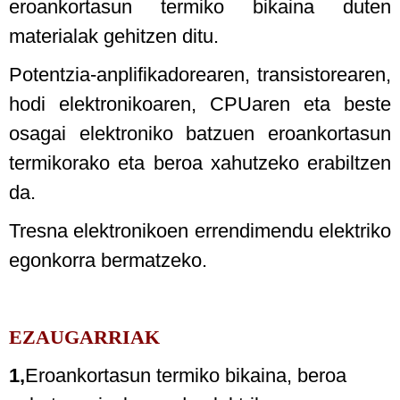
eroankortasun termiko bikaina duten
materialak gehitzen ditu.
Potentzia-anplifikadorearen, transistorearen,
hodi elektronikoaren, CPUaren eta beste
osagai elektroniko batzuen eroankortasun
termikorako eta beroa xahutzeko erabiltzen
da.
Tresna elektronikoen errendimendu elektriko
egonkorra bermatzeko.
EZAUGARRIAK
1,
Eroankortasun termiko bikaina, beroa