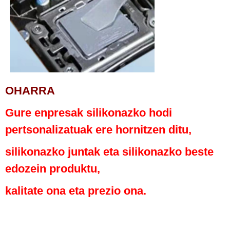
OHARRA
Gure enpresak silikonazko hodi
pertsonalizatuak ere hornitzen ditu,
silikonazko juntak eta silikonazko beste
edozein produktu,
kalitate ona eta prezio ona.