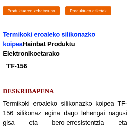
Produktuaren xehetasuna
Produktuen etiketak
Termikoki eroaleko silikonazko
koipea
Hainbat Produktu
Elektronikoetarako
TF
-156
DESKRIBAPENA
Termikoki eroaleko silikonazko koipea TF-
156 silikonaz egina dago lehengai nagusi
gisa eta bero-erresistentzia eta