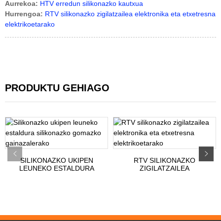
Aurrekoa:
HTV erredun silikonazko kautxua
Hurrengoa:
RTV silikonazko zigilatzailea elektronika eta etxetresna
elektrikoetarako
PRODUKTU GEHIAGO
SILIKONAZKO UKIPEN
RTV SILIKONAZKO
LEUNEKO ESTALDURA
ZIGILATZAILEA
SILIKONAZKO
ELEKTRONIKA ETA
KAUTXURAKO...
APLIKAZIOETARAKO...