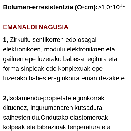
16
Bolumen-erresistentzia (Ω·cm):
≥1,0*10
EMANALDI NAGUSIA
1,
Zirkuitu sentikorren edo osagai
elektronikoen, modulu elektronikoen eta
gailuen epe luzerako babesa, egitura eta
forma sinpleak edo konplexuak epe
luzerako babes eraginkorra eman dezakete.
2,
Isolamendu-propietate egonkorrak
dituenez, ingurumenaren kutsadura
saihesten du.Ondutako elastomeroak
kolpeak eta bibrazioak tenperatura eta