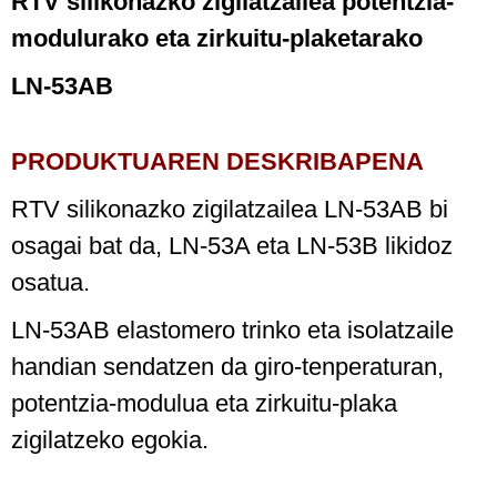
RTV silikonazko zigilatzailea potentzia-
modulurako eta zirkuitu-plaketarako
LN-53AB
PRODUKTUAREN DESKRIBAPENA
RTV silikonazko zigilatzailea LN-53AB bi
osagai bat da, LN-53A eta LN-53B likidoz
osatua.
LN-53AB elastomero trinko eta isolatzaile
handian sendatzen da giro-tenperaturan,
potentzia-modulua eta zirkuitu-plaka
zigilatzeko egokia.