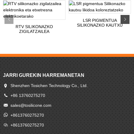
LSR PIGMENTUA
SILIKONAZKO KAUTXU
RTV SILIKONAZKO
LIKIDOA KOLOREZTATZEKO
ZIGILATZAILEA
ELEKTRONIKA ETA
APLIKAZIOETARAKO...
JARRI GUREKIN HARREMANETAN
Shenzhen Tosichen Technology Co., Ltd.
+86 13760275270
sales@tosilicone.com
+8613760275270
+8613760275270