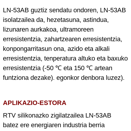
LN-53AB guztiz sendatu ondoren, LN-53AB
isolatzailea da, hezetasuna, astindua,
lizunaren aurkakoa, ultramoreen
erresistentzia, zahartzearen erresistentzia,
konpongarritasun ona, azido eta alkali
erresistentzia, tenperatura altuko eta baxuko
erresistentzia (-50 ℃ eta 150 ℃ artean
funtziona dezake). egonkor denbora luzez).
APLIKAZIO-ESTORA
RTV silikonazko zigilatzailea LN-53AB
batez ere energiaren industria berria