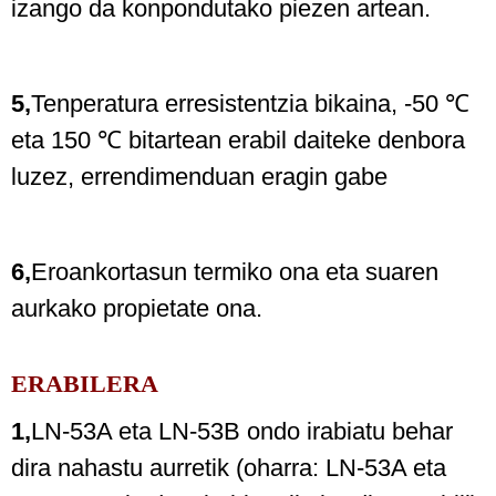
izango da konpondutako piezen artean.
5,
Tenperatura erresistentzia bikaina, -50 ℃
eta 150 ℃ bitartean erabil daiteke denbora
luzez, errendimenduan eragin gabe
6,
Eroankortasun termiko ona eta suaren
aurkako propietate ona.
ERABILERA
1,
LN-53A eta LN-53B ondo irabiatu behar
dira nahastu aurretik (oharra: LN-53A eta