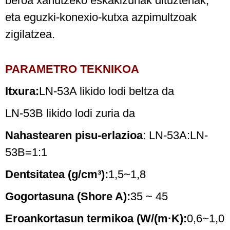
beroa xahutzeko eskakizunak dituztenak,
eta eguzki-konexio-kutxa azpimultzoak
zigilatzea.
PARAMETRO TEKNIKOA
Itxura:
LN-53A likido lodi beltza da
LN-53B likido lodi zuria da
Nahastearen pisu-erlazioa
: LN-53A:LN-
53B=1:1
Dentsitatea (g/cm³):
1,5~1,8
Gogortasuna (Shore A):
35 ~ 45
Eroankortasun termikoa (W/(m·K):
0,6~1,0