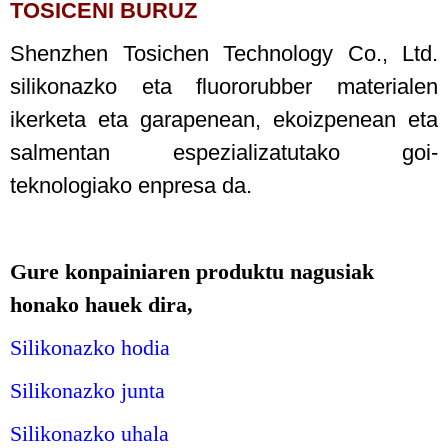
TOSICENI BURUZ
Shenzhen Tosichen Technology Co., Ltd.
silikonazko eta fluororubber materialen
ikerketa eta garapenean, ekoizpenean eta
salmentan espezializatutako goi-
teknologiako enpresa da.
Gure konpainiaren produktu nagusiak
honako hauek dira,
Silikonazko hodia
Silikonazko junta
Silikonazko uhala