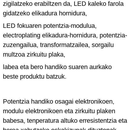
zigilatzeko erabiltzen da, LED kaleko farola
gidatzeko elikadura hornidura,
LED fokuaren potentzia-modulua,
electroplating elikadura-hornidura, potentzia-
zuzengailua, transformatzailea, sorgailu
multzoa zirkuitu plaka,
labea eta bero handiko suaren aurkako
beste produktu batzuk.
Potentzia handiko osagai elektronikoen,
modulu elektronikoen eta zirkuitu plaken
babesa, tenperatura altuko erresistentzia eta