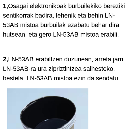
1,
Osagai elektronikoak burbuilekiko bereziki
sentikorrak badira, lehenik eta behin LN-
53AB mistoa burbuilak ezabatu behar dira
hutsean, eta gero LN-53AB mistoa erabili.
2,
LN-53AB erabiltzen duzunean, arreta jarri
LN-53AB-ra ura zipriztintzea saihesteko,
bestela, LN-53AB mistoa ezin da sendatu.