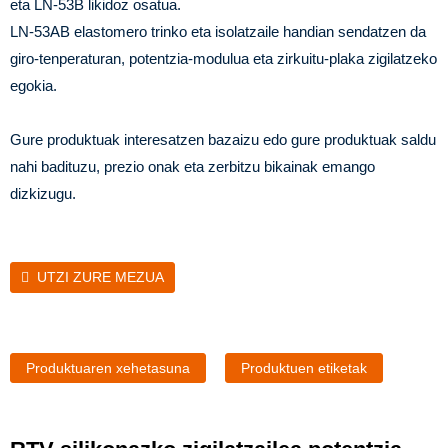
eta LN-53B likidoz osatua.
LN-53AB elastomero trinko eta isolatzaile handian sendatzen da
giro-tenperaturan, potentzia-modulua eta zirkuitu-plaka zigilatzeko
egokia.
Gure produktuak interesatzen bazaizu edo gure produktuak saldu
nahi badituzu, prezio onak eta zerbitzu bikainak emango
dizkizugu.
UTZI ZURE MEZUA
Produktuaren xehetasuna
Produktuen etiketak