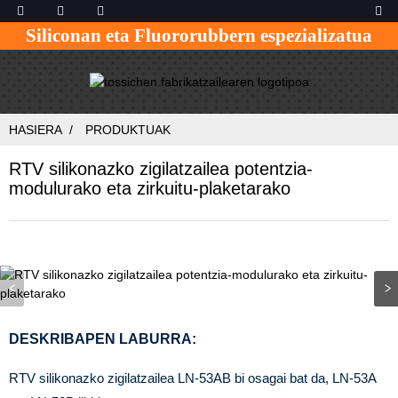
Siliconan eta Fluororubbern espezializatua
HASIERA
PRODUKTUAK
RTV silikonazko zigilatzailea potentzia-
modulurako eta zirkuitu-plaketarako
DESKRIBAPEN LABURRA:
RTV silikonazko zigilatzailea LN-53AB bi osagai bat da, LN-53A