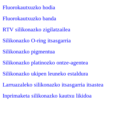
Fluorokautxuzko hodia
Fluorokautxuzko banda
RTV silikonazko zigilatzailea
Silikonazko O-ring itsasgarria
Silikonazko pigmentua
Silikonazko platinozko ontze-agentea
Silikonazko ukipen leuneko estaldura
Larruazaleko silikonazko itsasgarria itsastea
Inprimaketa silikonazko kautxu likidoa