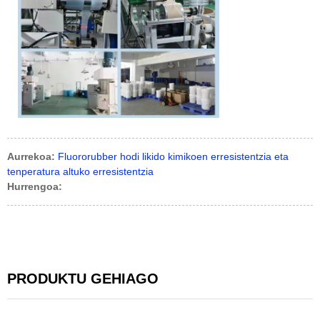
Aurrekoa:
Fluororubber hodi likido kimikoen erresistentzia eta
tenperatura altuko erresistentzia
Hurrengoa:
PRODUKTU GEHIAGO