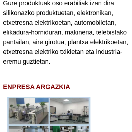
Gure produktuak oso erabiliak izan dira
silikonazko produktuetan, elektronikan,
etxetresna elektrikoetan, automobiletan,
elikadura-horniduran, makineria, telebistako
pantailan, aire girotua, plantxa elektrikoetan,
etxetresna elektriko txikietan eta industria-
eremu guztietan.
ENPRESA ARGAZKIA