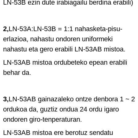
LN-53B ezin dute irabiagailu berdina erabili)
2,
LN-53A:LN-53B = 1:1 nahasketa-pisu-
erlazioa, nahastu ondoren uniformeki
nahastu eta gero erabili LN-53AB mistoa.
LN-53AB mistoa ordubeteko epean erabili
behar da.
3,
LN-53AB gainazaleko ontze denbora 1 ~ 2
ordukoa da, guztiz ondua 24 ordu igaro
ondoren giro-tenperaturan.
LN-53AB mistoa ere berotuz sendatu