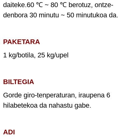
daiteke.60 ℃ ~ 80 ℃ berotuz, ontze-
denbora 30 minutu ~ 50 minutukoa da.
PAKETARA
1 kg/botila, 25 kg/upel
BILTEGIA
Gorde giro-tenperaturan, iraupena 6
hilabetekoa da nahastu gabe.
ADI