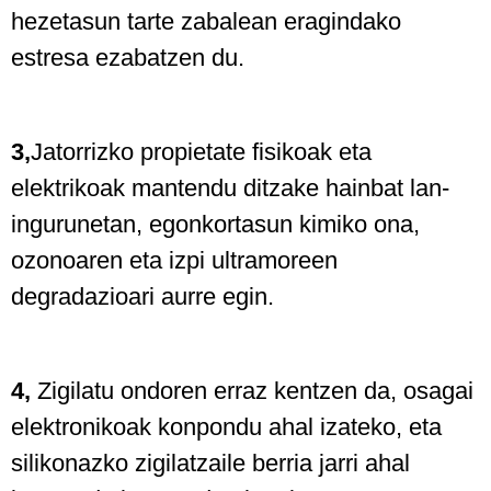
hezetasun tarte zabalean eragindako
estresa ezabatzen du.
3,
Jatorrizko propietate fisikoak eta
elektrikoak mantendu ditzake hainbat lan-
ingurunetan, egonkortasun kimiko ona,
ozonoaren eta izpi ultramoreen
degradazioari aurre egin.
4,
Zigilatu ondoren erraz kentzen da, osagai
elektronikoak konpondu ahal izateko, eta
silikonazko zigilatzaile berria jarri ahal