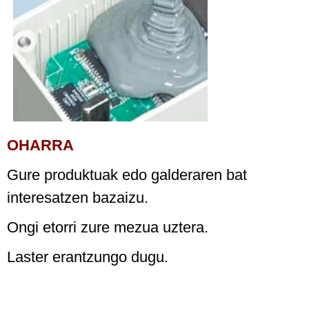
OHARRA
Gure produktuak edo galderaren bat
interesatzen bazaizu.
Ongi etorri zure mezua uztera.
Laster erantzungo dugu.