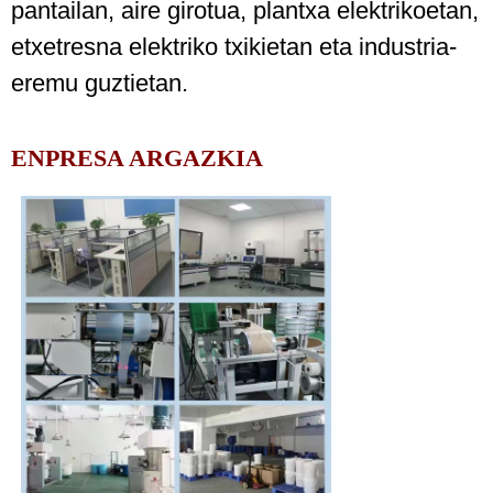
pantailan, aire girotua, plantxa elektrikoetan,
etxetresna elektriko txikietan eta industria-
eremu guztietan.
ENPRESA ARGAZKIA