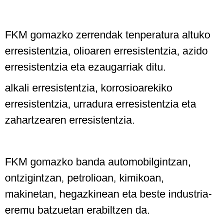
FKM gomazko zerrendak tenperatura altuko
erresistentzia, olioaren erresistentzia, azido
erresistentzia eta ezaugarriak ditu.
alkali erresistentzia, korrosioarekiko
erresistentzia, urradura erresistentzia eta
zahartzearen erresistentzia.
FKM gomazko banda automobilgintzan,
ontzigintzan, petrolioan, kimikoan,
makinetan, hegazkinean eta beste industria-
eremu batzuetan erabiltzen da.