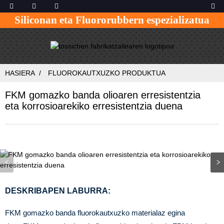
Siliconan eta Fluororubbern espezializatua
HASIERA
FLUOROKAUTXUZKO PRODUKTUA
FKM gomazko banda olioaren erresistentzia
eta korrosioarekiko erresistentzia duena
DESKRIBAPEN LABURRA:
FKM gomazko banda fluorokautxuzko materialaz egina