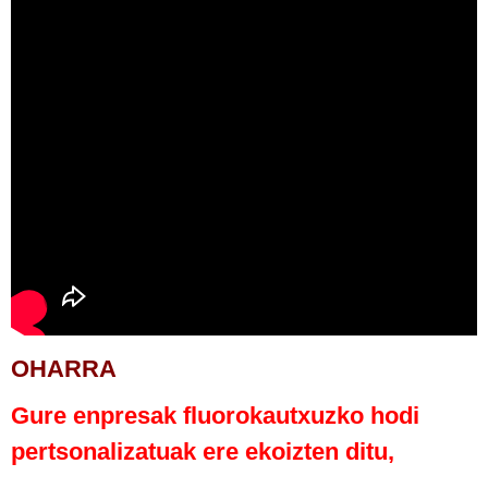
OHARRA
Gure enpresak fluorokautxuzko hodi
pertsonalizatuak ere ekoizten ditu,