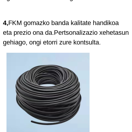
4,
FKM gomazko banda kalitate handikoa
eta prezio ona da.Pertsonalizazio xehetasun
gehiago, ongi etorri zure kontsulta.