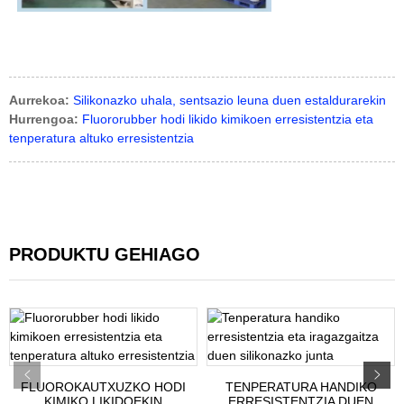
Aurrekoa:
Silikonazko uhala, sentsazio leuna duen estaldurarekin
Hurrengoa:
Fluororubber hodi likido kimikoen erresistentzia eta
tenperatura altuko erresistentzia
PRODUKTU GEHIAGO
FLUOROKAUTXUZKO HODI
TENPERATURA HANDIKO
KIMIKO LIKIDOEKIN
ERRESISTENTZIA DUEN