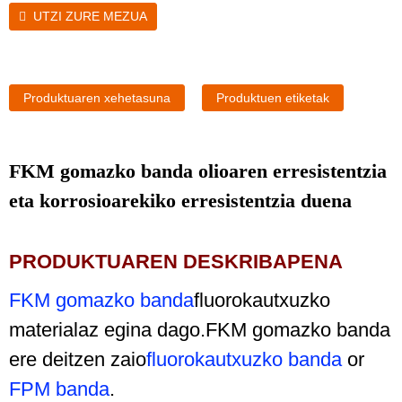
UTZI ZURE MEZUA
Produktuaren xehetasuna
Produktuen etiketak
FKM gomazko banda olioaren erresistentzia
eta korrosioarekiko erresistentzia duena
PRODUKTUAREN DESKRIBAPENA
FKM gomazko banda
fluorokautxuzko
materialaz egina dago.FKM gomazko banda
ere deitzen zaio
fluorokautxuzko banda
or
FPM banda
.