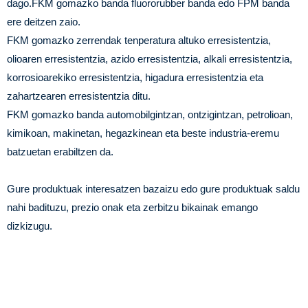
dago.FKM gomazko banda fluororubber banda edo FPM banda
ere deitzen zaio.
FKM gomazko zerrendak tenperatura altuko erresistentzia,
olioaren erresistentzia, azido erresistentzia, alkali erresistentzia,
korrosioarekiko erresistentzia, higadura erresistentzia eta
zahartzearen erresistentzia ditu.
FKM gomazko banda automobilgintzan, ontzigintzan, petrolioan,
kimikoan, makinetan, hegazkinean eta beste industria-eremu
batzuetan erabiltzen da.
Gure produktuak interesatzen bazaizu edo gure produktuak saldu
nahi badituzu, prezio onak eta zerbitzu bikainak emango
dizkizugu.