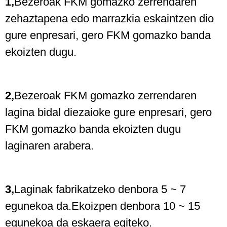
1,
Bezeroak FKM gomazko zerrendaren
zehaztapena edo marrazkia eskaintzen dio
gure enpresari, gero FKM gomazko banda
ekoizten dugu.
2,
Bezeroak FKM gomazko zerrendaren
lagina bidal diezaioke gure enpresari, gero
FKM gomazko banda ekoizten dugu
laginaren arabera.
3,
Laginak fabrikatzeko denbora 5 ~ 7
egunekoa da.Ekoizpen denbora 10 ~ 15
egunekoa da eskaera egiteko.