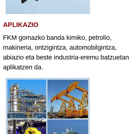
APLIKAZIO
FKM gomazko banda kimiko, petrolio,
makineria, ontzigintza, automobilgintza,
abiazio eta beste industria-eremu batzuetan
aplikatzen da.