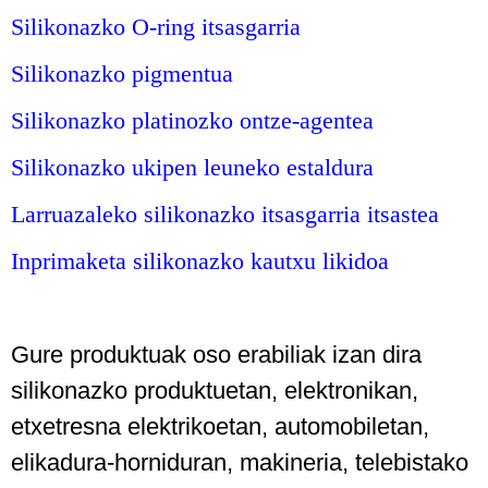
Silikonazko O-ring itsasgarria
Silikonazko pigmentua
Silikonazko platinozko ontze-agentea
Silikonazko ukipen leuneko estaldura
Larruazaleko silikonazko itsasgarria itsastea
Inprimaketa silikonazko kautxu likidoa
Gure produktuak oso erabiliak izan dira
silikonazko produktuetan, elektronikan,
etxetresna elektrikoetan, automobiletan,
elikadura-horniduran, makineria, telebistako