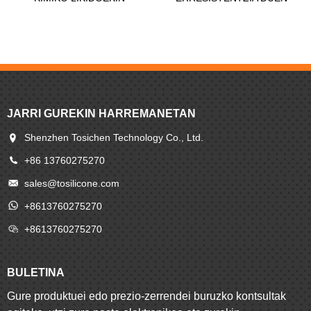
ERRESISTENTZIA...
SILIKONAZKO
JUNTAGAILUA...
JARRI GUREKIN HARREMANETAN
Shenzhen Tosichen Technology Co., Ltd.
+86 13760275270
sales@tosilicone.com
+8613760275270
+8613760275270
BULETINA
Gure produktuei edo prezio-zerrendei buruzko kontsultak