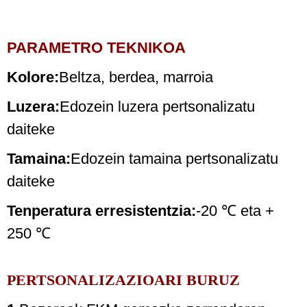
PARAMETRO TEKNIKOA
Kolore:
Beltza, berdea, marroia
Luzera:
Edozein luzera pertsonalizatu
daiteke
Tamaina:
Edozein tamaina pertsonalizatu
daiteke
Tenperatura erresistentzia:
-20 ℃ eta +
250 ℃
PERTSONALIZAZIOARI BURUZ