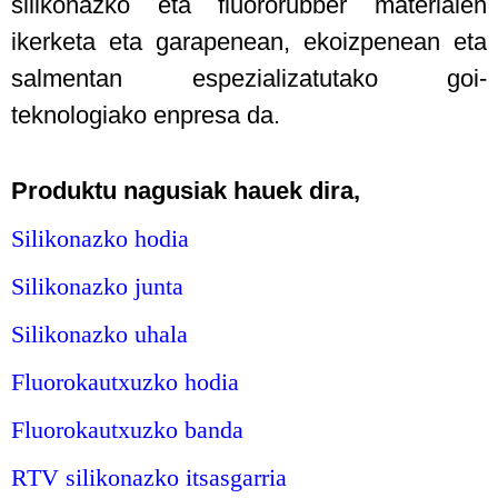
silikonazko eta fluororubber materialen
ikerketa eta garapenean, ekoizpenean eta
salmentan espezializatutako goi-
teknologiako enpresa da.
Produktu nagusiak hauek dira,
Silikonazko hodia
Silikonazko junta
Silikonazko uhala
Fluorokautxuzko hodia
Fluorokautxuzko banda
RTV silikonazko itsasgarria