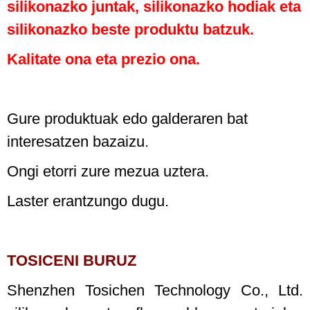
silikonazko juntak, silikonazko hodiak eta
silikonazko beste produktu batzuk.
Kalitate ona eta prezio ona.
Gure produktuak edo galderaren bat
interesatzen bazaizu.
Ongi etorri zure mezua uztera.
Laster erantzungo dugu.
TOSICENI BURUZ
Shenzhen Tosichen Technology Co., Ltd.